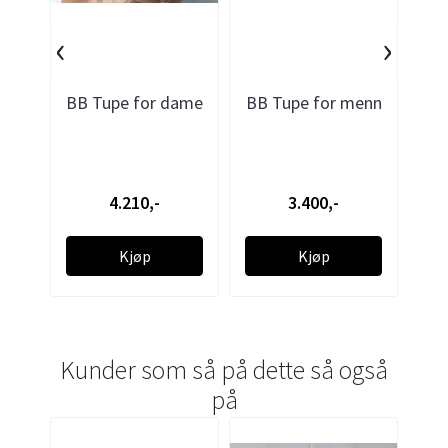
‹
›
BB Tupe for dame
BB Tupe for menn
BB
4.210,-
3.400,-
Kjøp
Kjøp
Kunder som så på dette så også
på