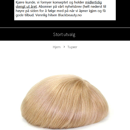
Stort utvalg
Hjem
Tupeer