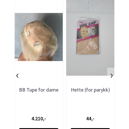
‹
›
BB Tupe for dame
Hette (for parykk)
B
4.210,-
44,-