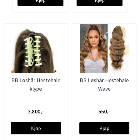
BB Løshår Hestehale
BB Løshår Hestehale
klype
Wave
3.800,-
550,-
Kjøp
Kjøp