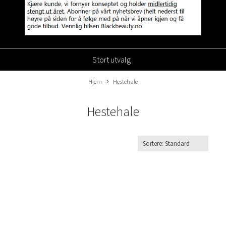
Stort utvalg
Hjem
Hestehale
Hestehale
Ekte
Syntetisk