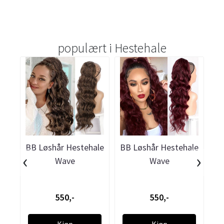
populært i
Hestehale
BB Løshår Hestehale
BB Løshår Hestehale
BB
‹
›
Wave
Wave
550,-
550,-
Kjøp
Kjøp