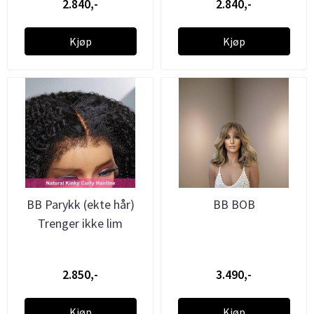
2.840,-
2.840,-
Kjøp
Kjøp
BB Parykk (ekte hår)
BB BOB
Trenger ikke lim
2.850,-
3.490,-
Kjøp
Kjøp