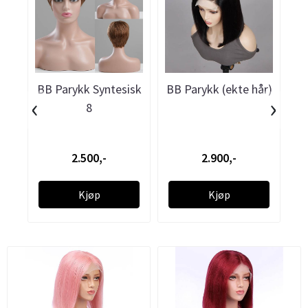
BB Parykk Syntesisk
BB Parykk (ekte hår)
BB
‹
›
8
2.500,-
2.900,-
Kjøp
Kjøp