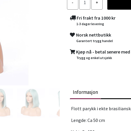
Fri frakt fra 1000 kr
1-3 dager levering
Norsk nettbutikk
Garantert trygg handel
Kjøp nå - betal senere med
Trygg og enkel utsjekk
Informasjon
Flott parykk i ekte brasiliansk
Lengde: Ca 50 cm