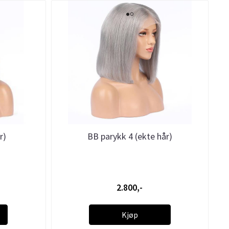
r)
BB parykk 4 (ekte hår)
2.800,-
Kjøp