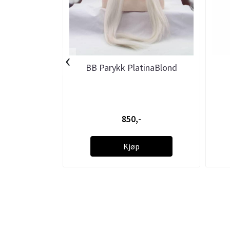
‹
BB Parykk PlatinaBlond
850,-
Kjøp