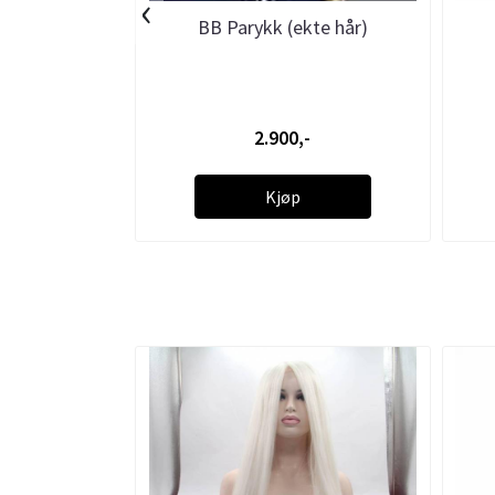
‹
BB Parykk (ekte hår)
2.900,-
Kjøp