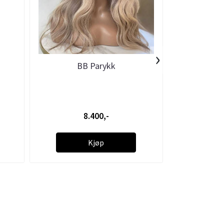
›
BB Parykk
Hette 
8.400,-
Kjøp