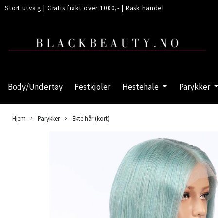
Stort utvalg
|
Gratis frakt over 1000,-
|
Rask handel
Body/Undertøy
Festkjoler
Hestehale
Parykker
Hjem
Parykker
Ekte hår (kort)