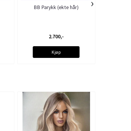
›
BB Parykk (ekte hår)
BB Pary
2.700,-
Kjøp