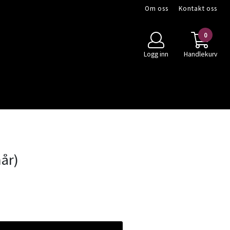
Om oss
Kontakt oss
0
Logg inn
Handlekurv
år)