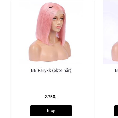
BB Parykk (ekte hår)
B
2.750,-
Kjøp