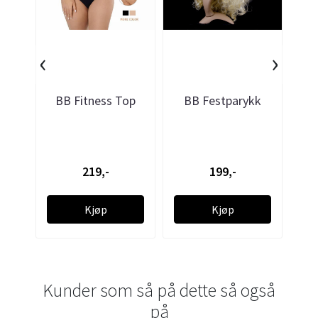
‹
›
BB Fitness Top
BB Festparykk
B
219,-
199,-
Kjøp
Kjøp
Kunder som så på dette så også
på