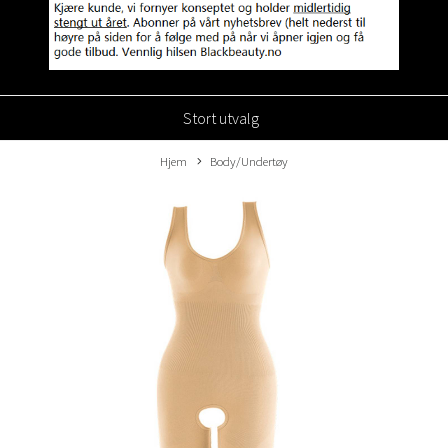
Stort utvalg
Hjem
Body/Undertøy