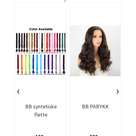
‹
›
BB syntetiske
BB PARYKK
flette