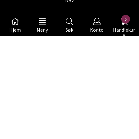
NAV
Nyhetsbrev
0
Meld deg på nyhetsbrevet vårt for å få oppdateringer fra
Hjem
Meny
Søk
Konto
Handlekur
oss.
v
Abonner på nyhetsbrev